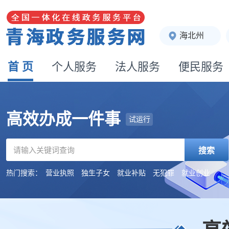
海北州
首 页
个人服务
法人服务
便民服务
高效办成一件事
试运行
搜索
热门搜索：
营业执照
独生子女
就业补贴
无犯罪
就业创业