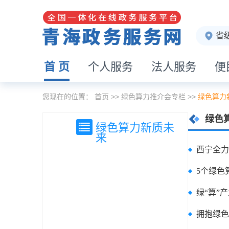
省
首 页
个人服务
法人服务
便
您现在的位置：
首页
>>
绿色算力推介会专栏
>>
绿色算力
绿色
绿色算力新质未
来
西宁全力
5个绿色
绿“算”
拥抱绿色