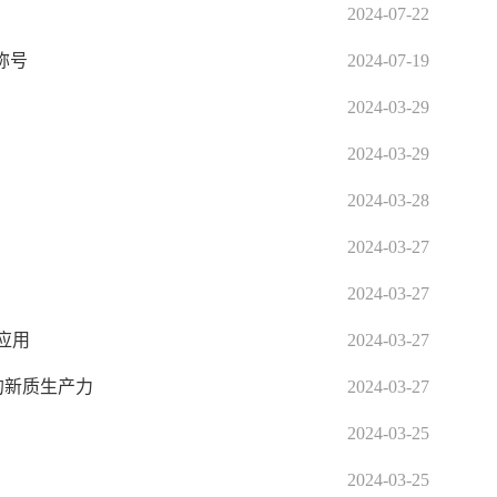
2024-07-22
称号
2024-07-19
2024-03-29
2024-03-29
2024-03-28
2024-03-27
2024-03-27
应用
2024-03-27
的新质生产力
2024-03-27
2024-03-25
2024-03-25