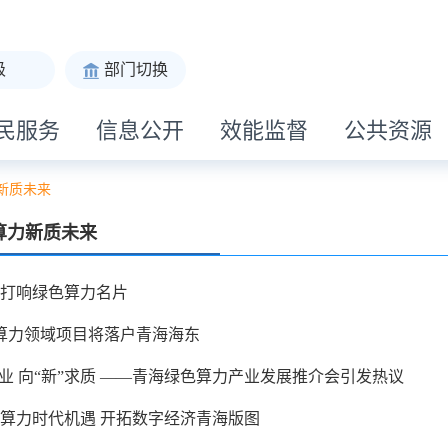
级
部门切换
民服务
信息公开
效能监督
公共资源
新质未来
算力新质未来
打响绿色算力名片
算力领域项目将落户青海海东
产业 向“新”求质 ——青海绿色算力产业发展推介会引发热议
算力时代机遇 开拓数字经济青海版图