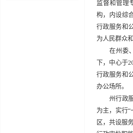
监督和管理
构，内设综
行政服务和
为人民群众
在州委
下，中心于
2
行政服务和
办公场所
。
州行政
为主，实行
“
区，共设服