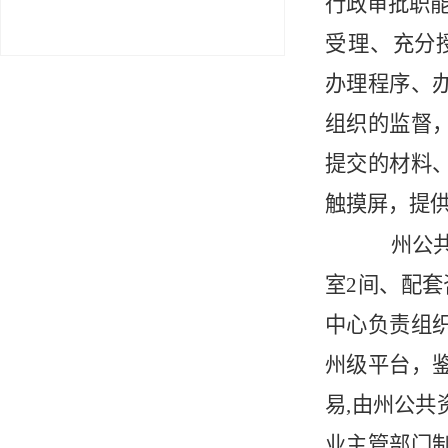
行政审批职
受理、
充分
办理程序、
组织的监督
提交的材料
触摸屏，提
州公
室
2
间、配套
中心负责组
州级平台，
易
,
由州公共
业主管部门