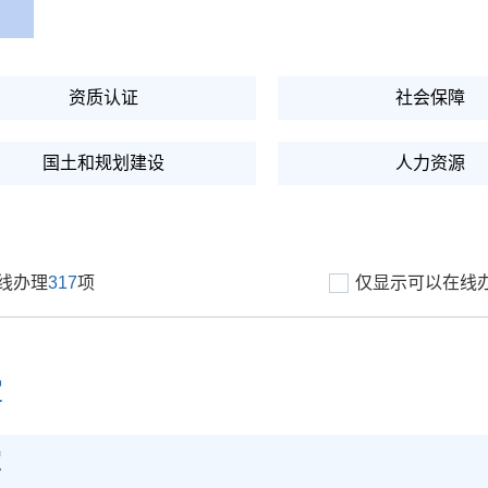
资质认证
社会保障
国土和规划建设
人力资源
农林牧渔
抵押质押
线办理
317
项
仅显示可以在线
档案文物
税收财务
定
定