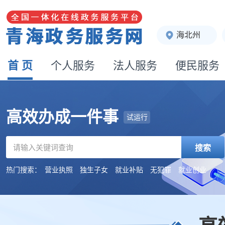
海北州
首 页
个人服务
法人服务
便民服务
高效办成一件事
试运行
搜索
热门搜索：
营业执照
独生子女
就业补贴
无犯罪
就业创业